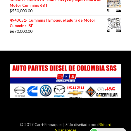
Motor Cummins 6BT
$
550,000.00
4943051- Cummins | Empaquetadura de Motor
Cummins ISF
$
670,000.00
© 2017 Carri-Empaques | Sitio diseñado por:
Richard
Villaparedes