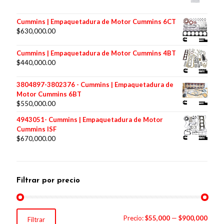
Cummins | Empaquetadura de Motor Cummins 6CT
$
630,000.00
Cummins | Empaquetadura de Motor Cummins 4BT
$
440,000.00
3804897-3802376 - Cummins | Empaquetadura de
Motor Cummins 6BT
$
550,000.00
4943051- Cummins | Empaquetadura de Motor
Cummins ISF
$
670,000.00
Filtrar por precio
Precio
Precio
Precio:
$55,000
—
$900,000
Filtrar
mínimo
máximo