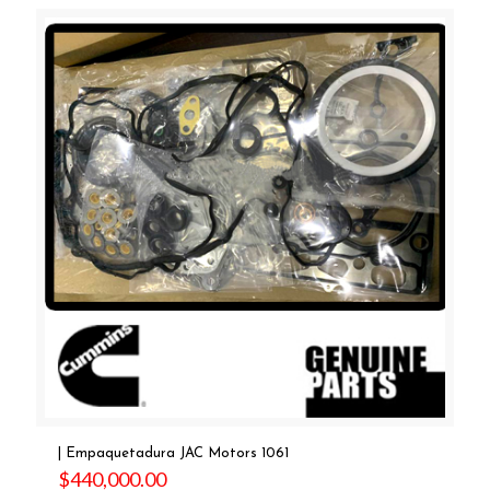
| Empaquetadura JAC Motors 1061
$
440,000.00