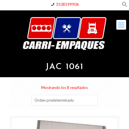
3108199906
JAC 1061
Mostrando los 8 resultados