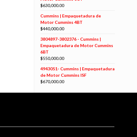
$
630,000.00
Cummins | Empaquetadura de
Motor Cummins 4BT
$
440,000.00
3804897-3802376 - Cummins |
Empaquetadura de Motor Cummins
6BT
$
550,000.00
4943051- Cummins | Empaquetadura
de Motor Cummins ISF
$
670,000.00