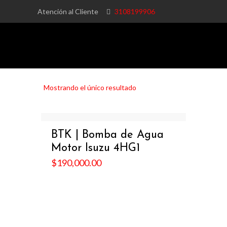
Atención al Cliente
3108199906
Mostrando el único resultado
BTK | Bomba de Agua
Motor Isuzu 4HG1
$
190,000.00