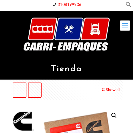
3108199906
Tienda
Show all