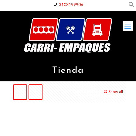
3108199906
Tienda
Show all