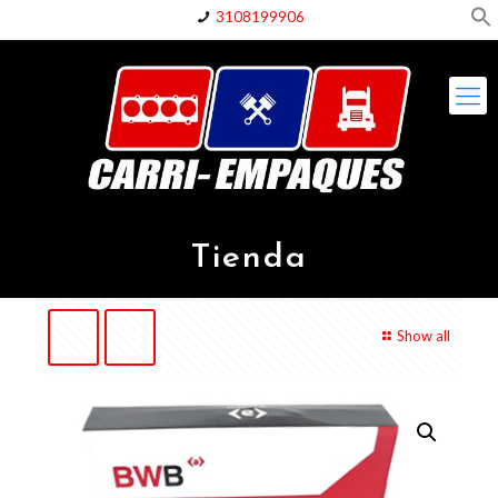
3108199906
Tienda
Show all