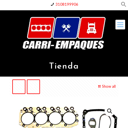
3108199906
Tienda
Show all